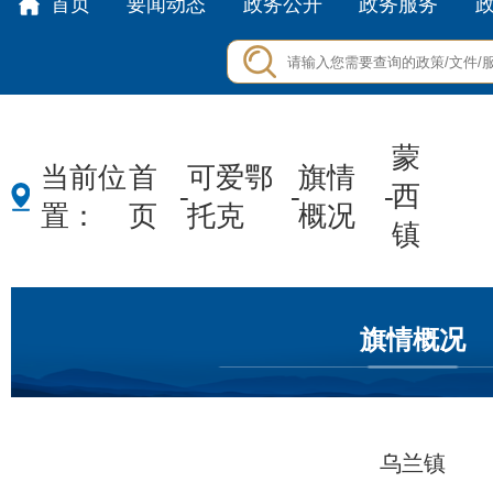
首页
要闻动态
政务公开
政务服务
蒙
当前位
首
可爱鄂
旗情
-
-
-
西
置：
页
托克
概况
镇
旗情概况
乌兰镇