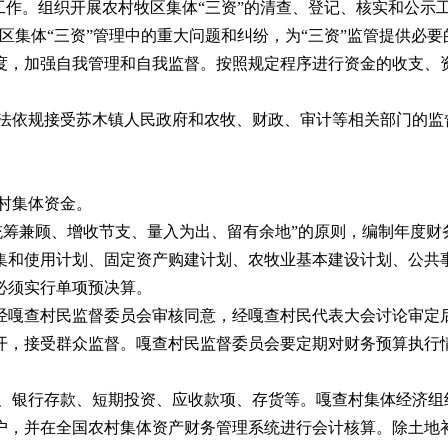
作。组织开展农村牧区集体“三资”的清查、登记、核实和公示工
区集体“三资”管理中的重大问题和纠纷，为“三资”监管提供必
加强自我管理和自我监督。按照规定程序进行资金的收支、资
依规接受苏木镇人民政府和农牧、财政、审计等相关部门的监
村集体资金。
筹兼顾、增收节支、量入为出、留有余地”的原则，编制年度财
和使用计划、固定资产购建计划、农牧业基本建设计划、公共事
必须实行单项预决算。
嘎查村民监督委员会审核同意，经嘎查村民代表大会讨论审定
，接受群众监督。嘎查村民监督委员会要定期对财务预算执行情
银行存款、短期投资、应收款项、存货等。嘎查村集体经济组
户，并在全国农村集体资产财务管理系统进行会计核算。除土地