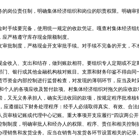
。
的岗位责任制，明确集体经济组织和岗位的职责权限。明确审批
时手续要完备，使用统一规定的收款凭证。嘎查村集体经济组织
，应严格遵守库存现金限额制度。
审批制度，严格现金开支审批手续。对手续不完备的开支，不准
金收入、支出和结存，做到账款相符。要组织专人定期或不定
门、银行或其他金融机构核对账目。支票和财务印鉴不得由同
币资金内部控制进行监督检查，对发现的薄弱环节，应当及时
个人的各项应收及暂付款项。村集体经济组织对拖欠的应收款
偿，又无义务承担人，确实无法收回的款项，按规定程序批准核
应遵循以下财务处理程序：经手人必须取得真实、有效、合法
人员审核记账或代理中心记账。重大事项开支应履行“四议两公开
制制度，明确审批人和经办人的权限、程序、责任和相关控制
理销售和发货业务。应当在销售与发货各环节设置相关的记录、