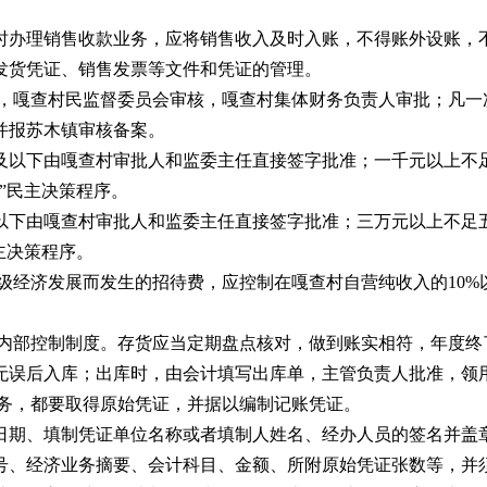
办理销售收款业务，应将销售收入及时入账，不得账外设账，
货凭证、销售发票等文件和凭证的管理。
嘎查村民监督委员会审核，嘎查村集体财务负责人审批；凡一次
并报苏木镇审核备案。
以下由嘎查村审批人和监委主任直接签字批准；一千元以上不足
”民主决策程序。
下由嘎查村审批人和监委主任直接签字批准；三万元以上不足五
主决策程序。
经济发展而发生的招待费，应控制在嘎查村自营纯收入的10%
部控制制度。存货应当定期盘点核对，做到账实相符，年度终
无误后入库；出库时，由会计填写出库单，主管负责人批准，领
务，都要取得原始凭证，并据以编制记账凭证。
期、填制凭证单位名称或者填制人姓名、经办人员的签名并盖章
号、经济业务摘要、会计科目、金额、所附原始凭证张数等，并