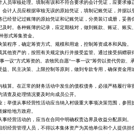
人员审核处理。填制有误和不符合要求的会计凭证，应要求修正
。会计人员应根据审核无误的原始凭证，填制记账凭证，并据以
将已经登记过账簿的原始凭证和记账凭证，分类装订成册，妥善
及时。各种账簿的记录，应定期核对，做到账款、账证、账实
种形式筹集资金。
策程序，确定筹资方式、规模和用途，控制筹资成本和风险。
其他资产的，按照有关规定执行并接受监管。通过接受捐赠获得
一议”方式筹资的。农牧民自愿“一事一议”筹劳以资代劳款、
受益、民主决策、上限控制等原则，做到专款专用，确保资金用
核算。在正常的财务活动中发生的债权债务，必须严格履行审批
的清查及处理情况要及时向成员公开。
举债从事经营性活动应当纳入村级重大事项决策范围，参照执
转嫁给地方政府。
事经营活动的，应当在合同中明确权责边界及收益分配原则。
织经营管理人员，不得以本集体资产为其他单位和个人提供担