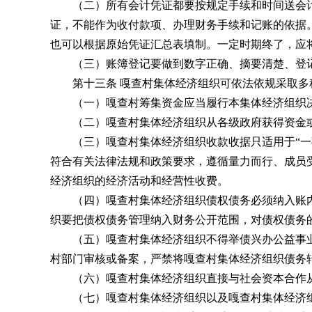
（二）所有会计凭证都要按规定手续和时间送会计
证，不能作为收付款项、办理财务手续和记账的依据
也可以根据原始凭证汇总表填制。一定时期终了，应
（三）账簿登记要做到数字正确、摘要清楚、登记
第十三条 嘎查村集体经济组织可依法依规采取多
（一）嘎查村筹集资金应当履行本集体经济组织决
（二）嘎查村集体经济组织从各级政府获得资金或
（三）嘎查村集体经济组织收款收据只适用于“一事
符合有关法律法规和政策要求，遵循量力而行、成员
经济组织的经济活动和经营性收费。
（四）嘎查村集体经济组织债权债务必须纳入账内
织要把债权债务管理纳入财务公开范围，对债权债务
（五）嘎查村集体经济组织不得举债兴办公益事业；
村部门审核或备案，严禁将嘎查村集体经济组织债务
（六）嘎查村集体经济组织直接与社会资本合作从
（七）嘎查村集体经济组织以及嘎查村集体经济组