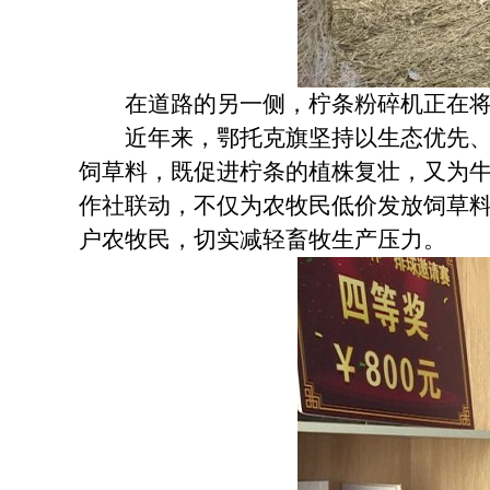
在道路的另一侧，柠条粉碎机正在将平
近年来，鄂托克旗坚持以生态优先、绿
饲草料，既促进柠条的植株复壮，又为
作社联动，不仅为农牧民低价发放饲草料
户农牧民，切实减轻畜牧生产压力。