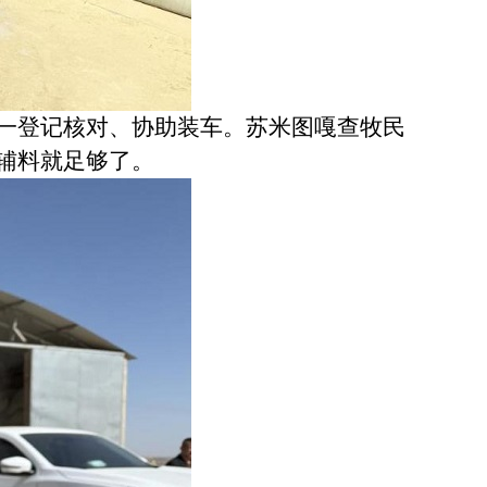
一登记核对、协助装车。苏米图嘎查牧民
辅料就足够了。