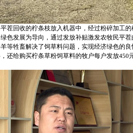
茬回收的柠条枝放入机器中，经过粉碎加工的柠
色发展为导向，通过发放补贴激发农牧民平茬
牛羊等牲畜解决了饲草料问题，实现经济绿色的良
，还给购买柠条草粉饲草料的牧户每户发放450