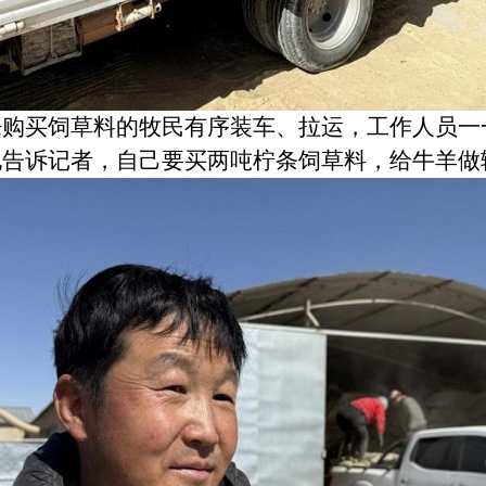
买饲草料的牧民有序装车、拉运，工作人员一
他告诉记者，自己要买两吨柠条饲草料，给牛羊做