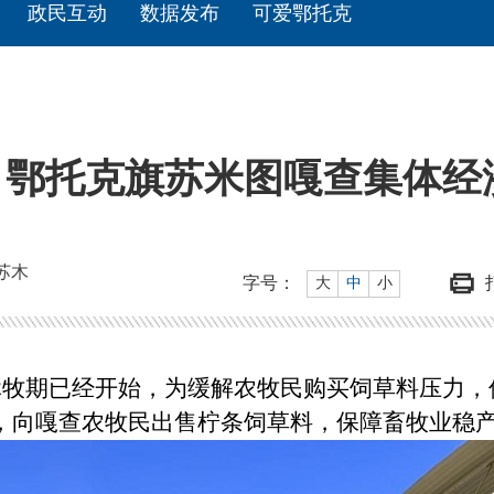
政民互动
数据发布
可爱鄂托克
 鄂托克旗苏米图嘎查集体经
苏木
字号：
大
中
小
期已经开始，为缓解农牧民购买饲草料压力，
式，向嘎查农牧民出售柠条饲草料，保障畜牧业稳