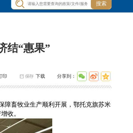
搜索
济结“惠果”
打印
下载
分享到：
保障畜牧业生产顺利开展，鄂托克旗苏米
产增收。